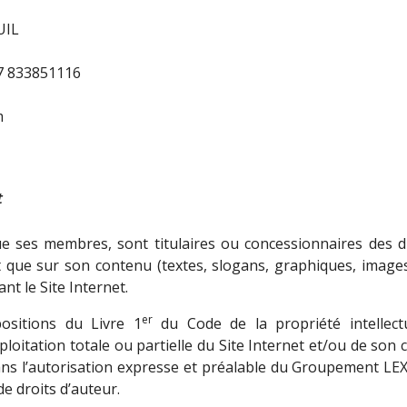
UIL
7 833851116
m
t
ses membres, sont titulaires ou concessionnaires des droi
t que sur son contenu (textes, slogans, graphiques, images
t le Site Internet.
er
ositions du Livre 1
du Code de la propriété intellectu
ploitation totale ou partielle du Site Internet et/ou de son
sans l’autorisation expresse et préalable du Groupement L
e droits d’auteur.