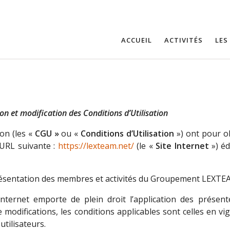
ACCUEIL
ACTIVITÉS
LES
on et modification des Conditions d’Utilisation
ion (les «
CGU »
ou «
Conditions d’Utilisation
») ont pour obj
e URL suivante :
https://lexteam.net/
(le «
Site Internet
») éd
 présentation des membres et activités du Groupement LEXTE
Internet emporte de plein droit l’application des présente
e modifications, les conditions applicables sont celles en vi
utilisateurs.