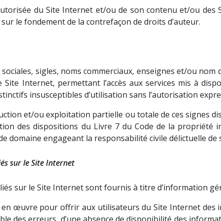
torisée du Site Internet et/ou de son contenu et/ou des S
net sur le fondement de la contrefaçon de droits d’auteur.
s sociales, sigles, noms commerciaux, enseignes et/ou n
Site Internet, permettant l’accès aux services mis à dis
nctifs insusceptibles d’utilisation sans l’autorisation expres
ion et/ou exploitation partielle ou totale de ces signes dis
ion des dispositions du Livre 7 du Code de la propriété in
e domaine engageant la responsabilité civile délictuelle de 
s sur le Site Internet
s sur le Site Internet sont fournis à titre d’information gé
œuvre pour offrir aux utilisateurs du Site Internet des inf
le des erreurs, d’une absence de disponibilité des informat