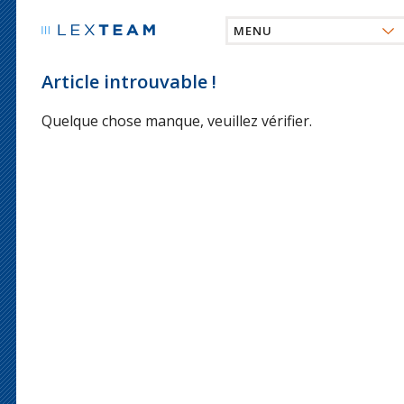
Passer
MENU
directement
ACCUEIL
au
Article introuvable !
contenu
ACTIVITÉS
Quelque chose manque, veuillez vérifier.
LES MEMBRES
CONTACT
SE CONNECTER